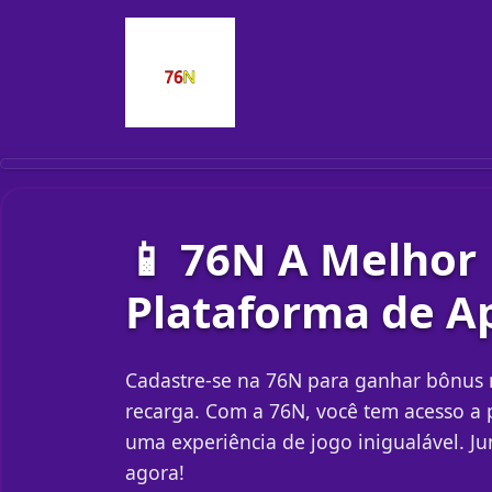
📱 76N A Melhor
Plataforma de A
Cadastre-se na 76N para ganhar bônus 
recarga. Com a 76N, você tem acesso a 
uma experiência de jogo inigualável. J
agora!