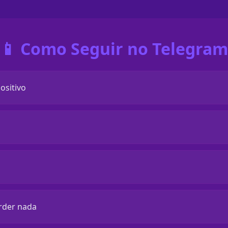
📱 Como Seguir no Telegram
ositivo
erder nada