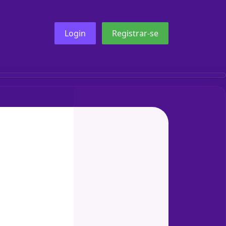
Login
Registrar-se