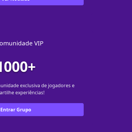
Comunidade VIP
1000+
unidade exclusiva de jogadores e
rtilhe experiências!
Entrar Grupo