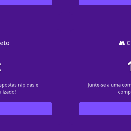
reto
👥 
t
espostas rápidas e
Junte-se a uma com
lizado!
compa
e