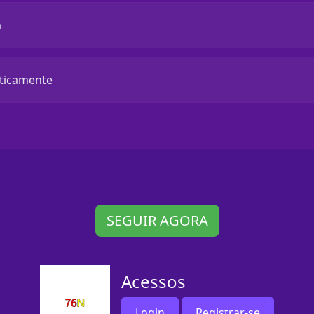
a
aticamente
SEGUIR AGORA
Acessos
Login
Registrar-se