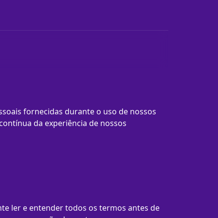
ssoais fornecidas durante o uso de nossos
 contínua da experiência de nossos
te ler e entender todos os termos antes de