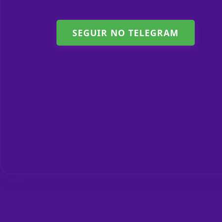
SEGUIR NO TELEGRAM