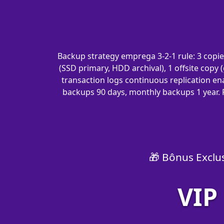
Backup strategy emprega 3-2-1 rule: 3 copi
(SSD primary, HDD archival), 1 offsite copy
transaction logs continuous replication en
backups 90 days, monthly backups 1 year. 
🎁 Bônus Exclu
VIP