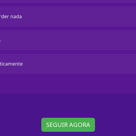
erder nada
a
aticamente
SEGUIR AGORA