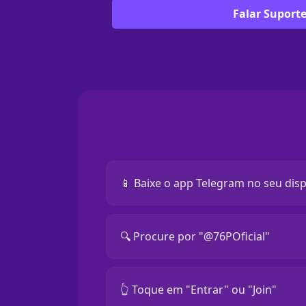
Falar Suport
📱 Baixe o app Telegram no seu disp
🔍 Procure por "@76POficial"
👆 Toque em "Entrar" ou "Join"