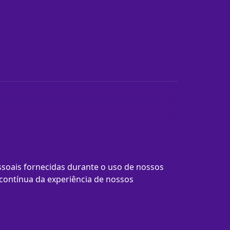
ssoais fornecidas durante o uso de nossos
 contínua da experiência de nossos