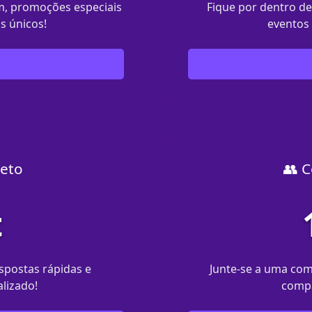
m, promoções especiais
Fique por dentro d
s únicos!
eventos
reto
👥 
t
espostas rápidas e
Junte-se a uma com
lizado!
compa