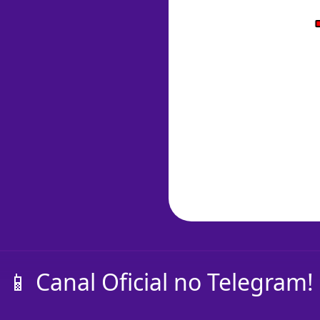
📱 Canal Oficial no Telegram!