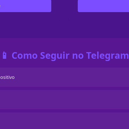
e
📱 Como Seguir no Telegram
ositivo