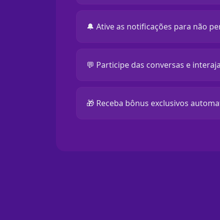
🔔 Ative as notificações para não p
💬 Participe das conversas e interaj
🎁 Receba bônus exclusivos autom