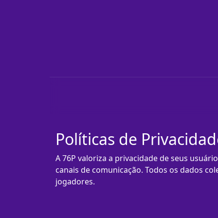
Políticas de Privacida
A 76P valoriza a privacidade de seus usuár
canais de comunicação. Todos os dados cole
jogadores.