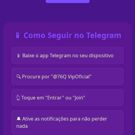
📱 Como Seguir no Telegram
📱 Baixe o app Telegram no seu dispositivo
🔍 Procure por "@76Q VipOficial"
👆 Toque em "Entrar" ou "Join"
🔔 Ative as notificações para não perder
nada