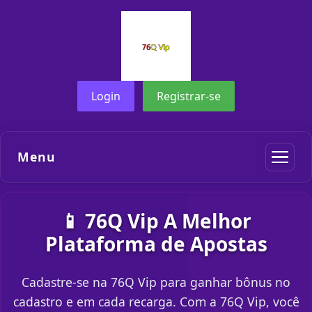
Login
Registrar-se
Menu
📱 76Q Vip A Melhor
Plataforma de Apostas
Cadastre-se na 76Q Vip para ganhar bônus no
cadastro e em cada recarga. Com a 76Q Vip, você