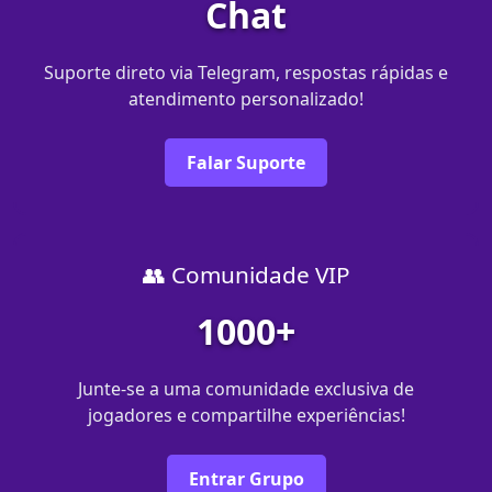
Chat
Suporte direto via Telegram, respostas rápidas e
atendimento personalizado!
Falar Suporte
👥 Comunidade VIP
1000+
Junte-se a uma comunidade exclusiva de
jogadores e compartilhe experiências!
Entrar Grupo