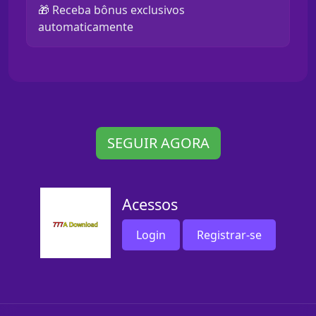
🎁 Receba bônus exclusivos
automaticamente
SEGUIR AGORA
Acessos
Login
Registrar-se