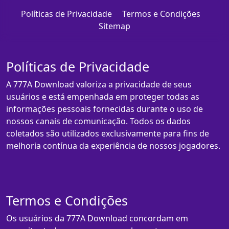
Políticas de Privacidade
Termos e Condições
Sitemap
Políticas de Privacidade
A 777A Download valoriza a privacidade de seus
usuários e está empenhada em proteger todas as
informações pessoais fornecidas durante o uso de
nossos canais de comunicação. Todos os dados
coletados são utilizados exclusivamente para fins de
melhoria contínua da experiência de nossos jogadores.
Termos e Condições
Os usuários da 777A Download concordam em