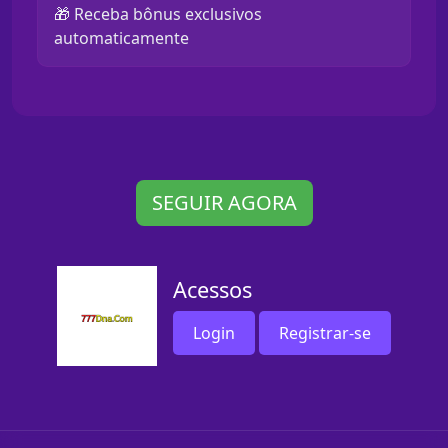
🎁 Receba bônus exclusivos
automaticamente
SEGUIR AGORA
Acessos
Login
Registrar-se