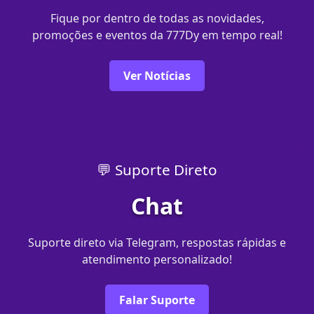
Fique por dentro de todas as novidades,
promoções e eventos da 777Dy em tempo real!
Ver Notícias
💬 Suporte Direto
Chat
Suporte direto via Telegram, respostas rápidas e
atendimento personalizado!
Falar Suporte