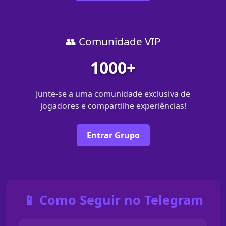
👥 Comunidade VIP
1000+
Junte-se a uma comunidade exclusiva de
jogadores e compartilhe experiências!
Entrar Grupo
📱 Como Seguir no Telegram