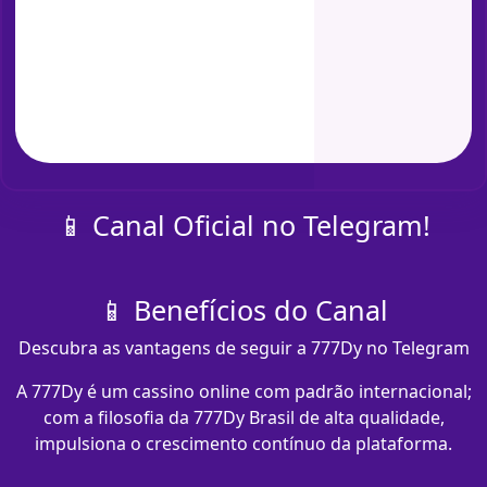
📱 Canal Oficial no Telegram!
📱 Benefícios do Canal
Descubra as vantagens de seguir a 777Dy no Telegram
A 777Dy é um cassino online com padrão internacional;
com a filosofia da 777Dy Brasil de alta qualidade,
impulsiona o crescimento contínuo da plataforma.