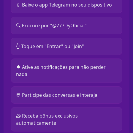
📱 Baixe o app Telegram no seu dispositivo
🔍 Procure por "@777DyOficial"
👆 Toque em "Entrar" ou "Join"
🔔 Ative as notificações para não perder
nada
💬 Participe das conversas e interaja
🎁 Receba bônus exclusivos
automaticamente