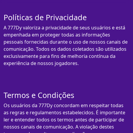
Políticas de Privacidade
A 777Dy valoriza a privacidade de seus usuários e está
empenhada em proteger todas as informações
pessoais fornecidas durante o uso de nossos canais de
comunicação. Todos os dados coletados são utilizados
exclusivamente para fins de melhoria contínua da
experiência de nossos jogadores.
Termos e Condições
Os usuários da 777Dy concordam em respeitar todas
as regras e regulamentos estabelecidos. É importante
ler e entender todos os termos antes de participar de
nossos canais de comunicação. A violação destes