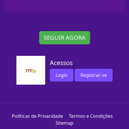
SEGUIR AGORA
Acessos
Login
Registrar-se
Políticas de Privacidade
Termos e Condições
Sitemap