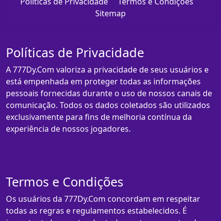
Políticas de Privacidade
Termos e Condições
Sitemap
Políticas de Privacidade
A 777Dy.Com valoriza a privacidade de seus usuários e
está empenhada em proteger todas as informações
pessoais fornecidas durante o uso de nossos canais de
comunicação. Todos os dados coletados são utilizados
exclusivamente para fins de melhoria contínua da
experiência de nossos jogadores.
Termos e Condições
Os usuários da 777Dy.Com concordam em respeitar
todas as regras e regulamentos estabelecidos. É