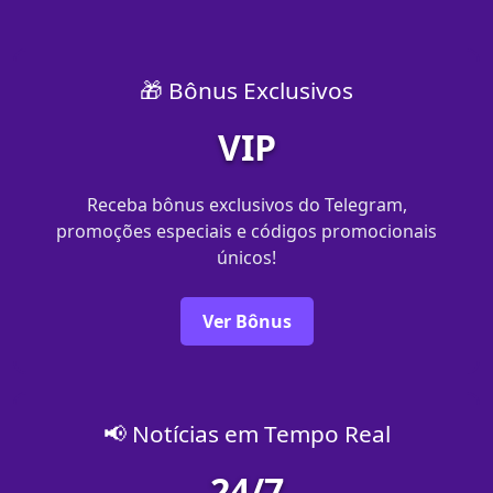
🎁 Bônus Exclusivos
VIP
Receba bônus exclusivos do Telegram,
promoções especiais e códigos promocionais
únicos!
Ver Bônus
📢 Notícias em Tempo Real
24/7