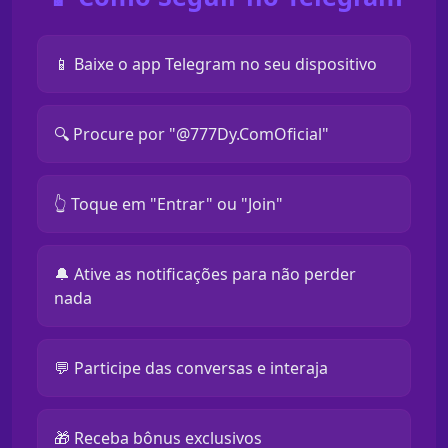
📱 Baixe o app Telegram no seu dispositivo
🔍 Procure por "@777Dy.ComOficial"
👆 Toque em "Entrar" ou "Join"
🔔 Ative as notificações para não perder
nada
💬 Participe das conversas e interaja
🎁 Receba bônus exclusivos