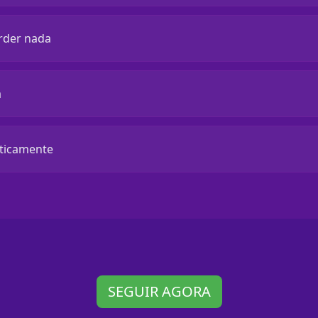
erder nada
a
aticamente
SEGUIR AGORA