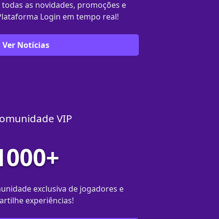
e todas as novidades, promoções e
Plataforma Login em tempo real!
Ver Notícias
Comunidade VIP
1000+
unidade exclusiva de jogadores e
rtilhe experiências!