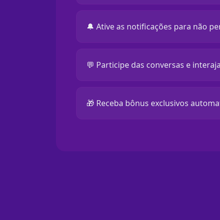
🔔 Ative as notificações para não p
💬 Participe das conversas e interaj
🎁 Receba bônus exclusivos autom