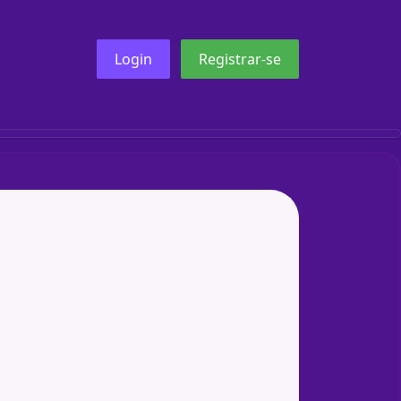
Login
Registrar-se