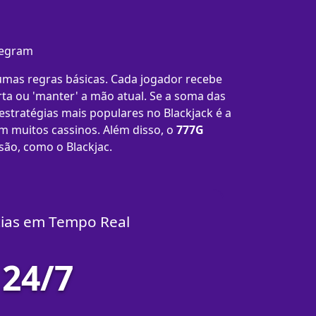
legram
umas regras básicas. Cada jogador recebe
arta ou 'manter' a mão atual. Se a soma das
estratégias mais populares no Blackjack é a
 muitos cassinos. Além disso, o
777G
são, como o Blackjac.
cias em Tempo Real
24/7