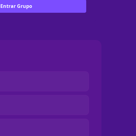
Entrar Grupo