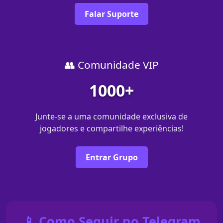
Falar Suporte
👥 Comunidade VIP
1000+
Junte-se a uma comunidade exclusiva de
jogadores e compartilhe experiências!
Entrar Grupo
📱 Como Seguir no Telegram