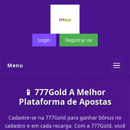
Login
Registrar-se
Menu
📱 777Gold A Melhor
Plataforma de Apostas
Cadastre-se na 777Gold para ganhar bônus no
cadastro e em cada recarga. Com a 777Gold, você