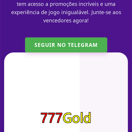
tem acesso a promoções incríveis e uma
experiência de jogo inigualável. Junte-se aos
vencedores agora!
SEGUIR NO TELEGRAM