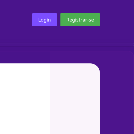
Login
Registrar-se