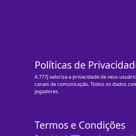
Políticas de Privacida
A 777J valoriza a privacidade de seus usuá
canais de comunicação. Todos os dados cole
jogadores.
Termos e Condições