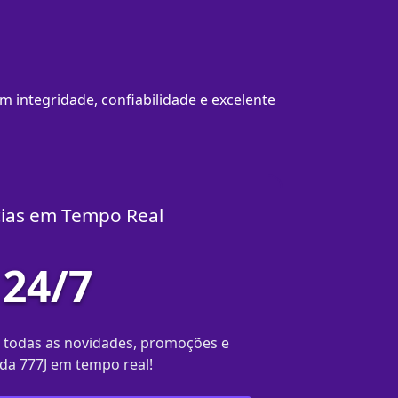
m integridade, confiabilidade e excelente
cias em Tempo Real
24/7
e todas as novidades, promoções e
da 777J em tempo real!