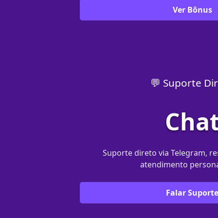
Ver Bônus
💬 Suporte Di
Cha
Suporte direto via Telegram, r
atendimento persona
Falar Suport