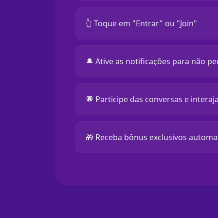
👆 Toque em "Entrar" ou "Join"
🔔 Ative as notificações para não p
💬 Participe das conversas e interaj
🎁 Receba bônus exclusivos autom