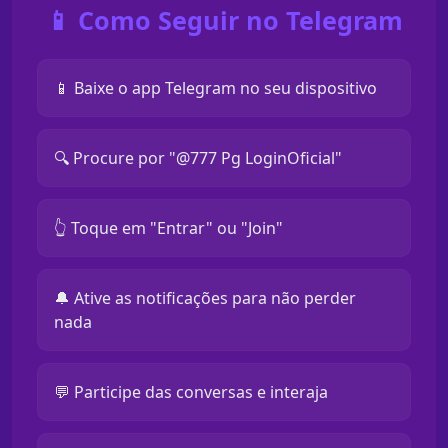
📱 Como Seguir no Telegram
📱 Baixe o app Telegram no seu dispositivo
🔍 Procure por "@777 Pg LoginOficial"
👆 Toque em "Entrar" ou "Join"
🔔 Ative as notificações para não perder
nada
💬 Participe das conversas e interaja