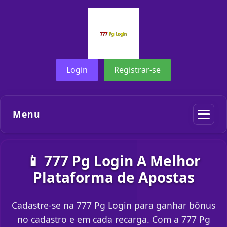
Login
Registrar-se
Menu
📱 777 Pg Login A Melhor
Plataforma de Apostas
Cadastre-se na 777 Pg Login para ganhar bônus
no cadastro e em cada recarga. Com a 777 Pg