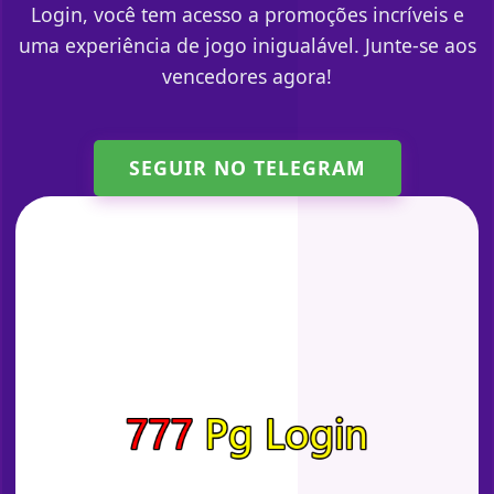
Login, você tem acesso a promoções incríveis e
uma experiência de jogo inigualável. Junte-se aos
vencedores agora!
SEGUIR NO TELEGRAM