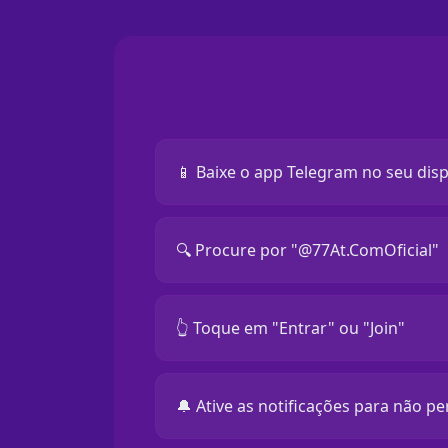
📱 Baixe o app Telegram no seu disp
🔍 Procure por "@77At.ComOficial"
👆 Toque em "Entrar" ou "Join"
🔔 Ative as notificações para não p