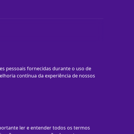
es pessoais fornecidas durante o uso de
elhoria contínua da experiência de nossos
ortante ler e entender todos os termos