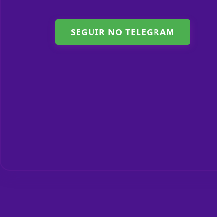
SEGUIR NO TELEGRAM