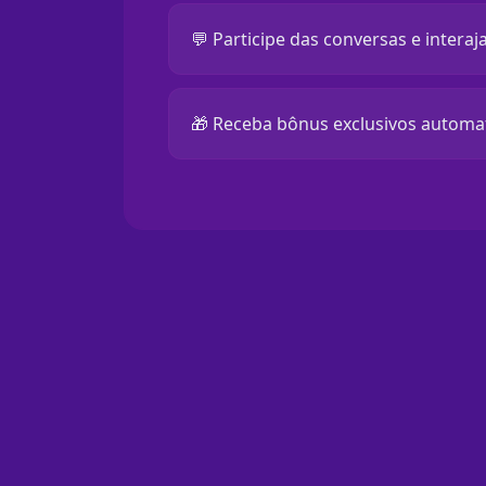
💬 Participe das conversas e interaj
🎁 Receba bônus exclusivos autom