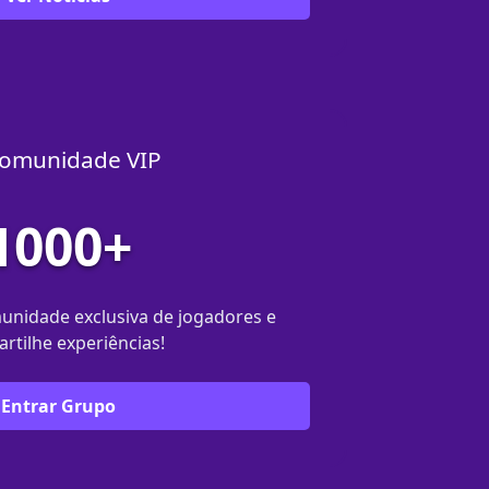
Comunidade VIP
1000+
unidade exclusiva de jogadores e
rtilhe experiências!
Entrar Grupo