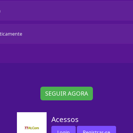
a
aticamente
SEGUIR AGORA
Acessos
Login
Registrar-se