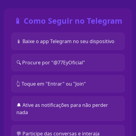
📱 Como Seguir no Telegram
📱 Baixe o app Telegram no seu dispositivo
🔍 Procure por "@77EyOficial"
👆 Toque em "Entrar" ou "Join"
🔔 Ative as notificações para não perder
nada
💬 Participe das conversas e interaja