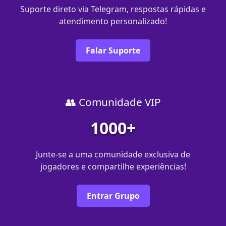
Suporte direto via Telegram, respostas rápidas e
atendimento personalizado!
Falar Suporte
👥 Comunidade VIP
1000+
Junte-se a uma comunidade exclusiva de
jogadores e compartilhe experiências!
Entrar Grupo