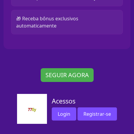
🎁 Receba bônus exclusivos
automaticamente
SEGUIR AGORA
Acessos
Login
Registrar-se