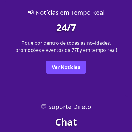
📢 Notícias em Tempo Real
24/7
Fique por dentro de todas as novidades,
promoções e eventos da 77Ey em tempo real!
Ver Notícias
💬 Suporte Direto
Chat