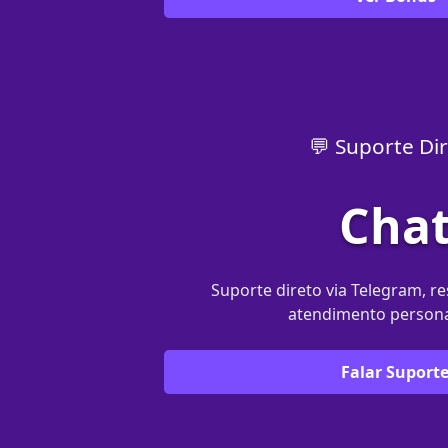
💬 Suporte Di
Cha
Suporte direto via Telegram, r
atendimento persona
Falar Suport