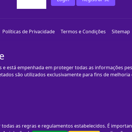
Políticas de Privacidade
Termos e Condições
Sitemap
de
ios e está empenhada em proteger todas as informações pe
tados são utilizados exclusivamente para fins de melhoria
todas as regras e regulamentos estabelecidos. É importan