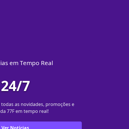
cias em Tempo Real
24/7
e todas as novidades, promoções e
 da 77F em tempo real!
Ver Notícias