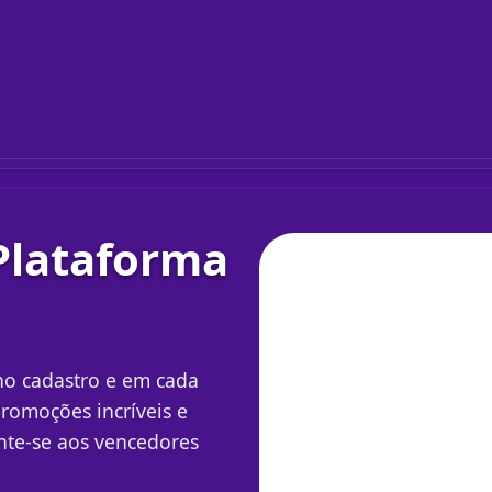
Plataforma
no cadastro e em cada
romoções incríveis e
unte-se aos vencedores