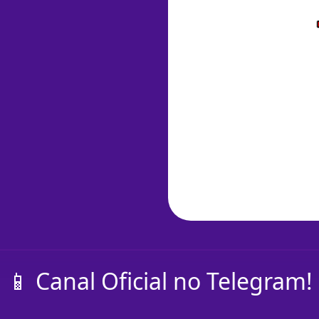
📱 Canal Oficial no Telegram!