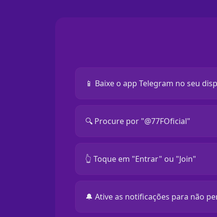
📱 Baixe o app Telegram no seu disp
🔍 Procure por "@77FOficial"
👆 Toque em "Entrar" ou "Join"
🔔 Ative as notificações para não p