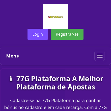
Login
Registrar-se
Menu
📱 77G Plataforma A Melhor
Plataforma de Apostas
Cadastre-se na 77G Plataforma para ganhar
bônus no cadastro e em cada recarga. Com a 77G