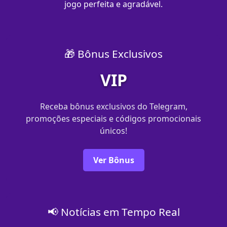
jogo perfeita e agradável.
🎁 Bônus Exclusivos
VIP
Receba bônus exclusivos do Telegram,
promoções especiais e códigos promocionais
únicos!
Ver Bônus
📢 Notícias em Tempo Real