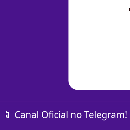
📱 Canal Oficial no Telegram!