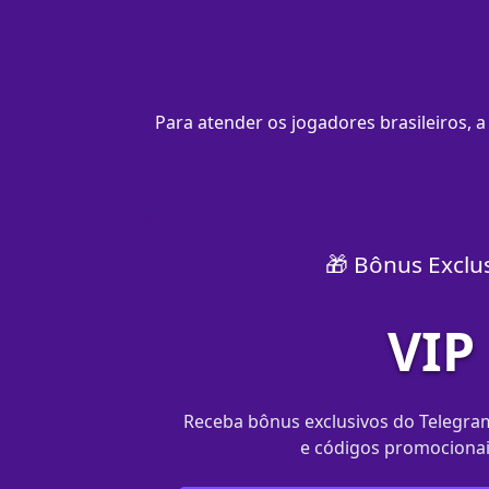
Para atender os jogadores brasileiros,
🎁 Bônus Exclu
VIP
Receba bônus exclusivos do Telegra
e códigos promocionai