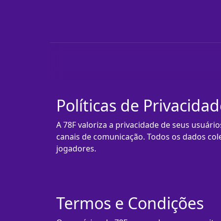
Políticas de Privacida
A 78F valoriza a privacidade de seus usuár
canais de comunicação. Todos os dados cole
jogadores.
Termos e Condições