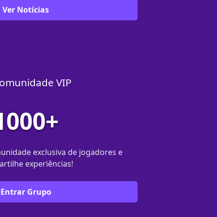
Ver Notícias
Comunidade VIP
1000+
unidade exclusiva de jogadores e
rtilhe experiências!
Entrar Grupo