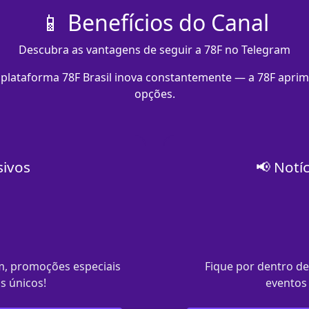
📱 Benefícios do Canal
Descubra as vantagens de seguir a 78F no Telegram
 a plataforma 78F Brasil inova constantemente — a 78F apr
opções.
sivos
📢 Notí
m, promoções especiais
Fique por dentro d
s únicos!
eventos