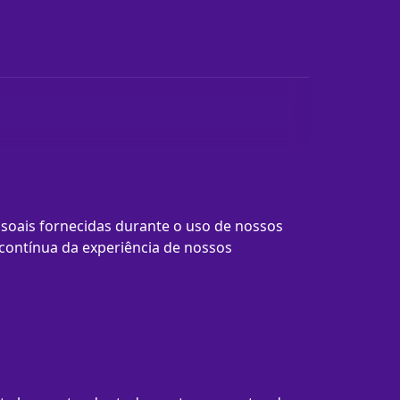
ssoais fornecidas durante o uso de nossos
 contínua da experiência de nossos