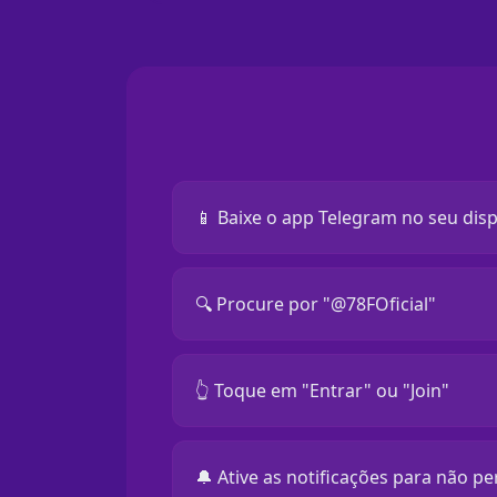
📱 Baixe o app Telegram no seu disp
🔍 Procure por "@78FOficial"
👆 Toque em "Entrar" ou "Join"
🔔 Ative as notificações para não p