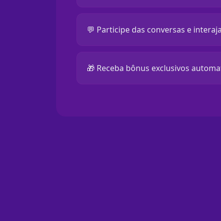
💬 Participe das conversas e interaj
🎁 Receba bônus exclusivos autom