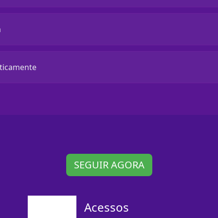
a
aticamente
SEGUIR AGORA
Acessos