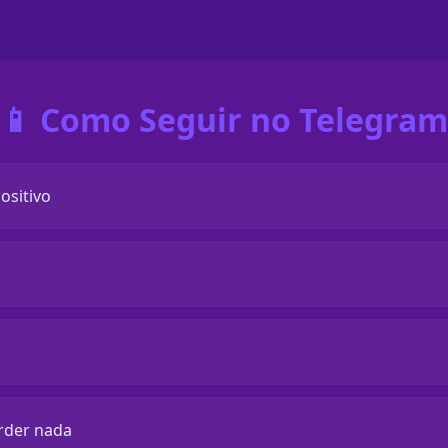
📱 Como Seguir no Telegram
ositivo
erder nada