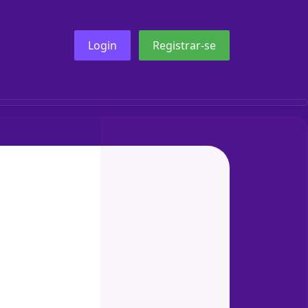
Login
Registrar-se