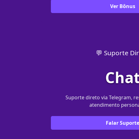
Ver Bônus
💬 Suporte Di
Cha
Suporte direto via Telegram, r
atendimento persona
Falar Suport