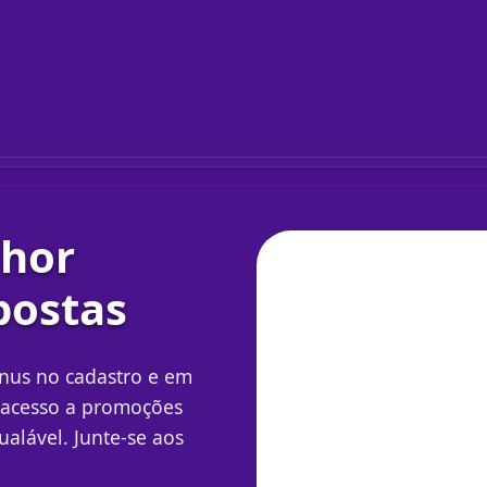
lhor
postas
nus no cadastro e em
 acesso a promoções
ualável. Junte-se aos