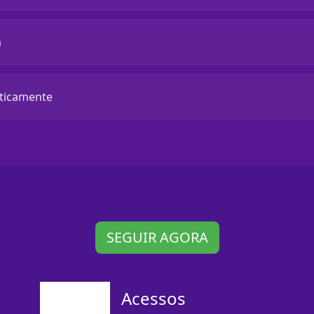
a
aticamente
SEGUIR AGORA
Acessos