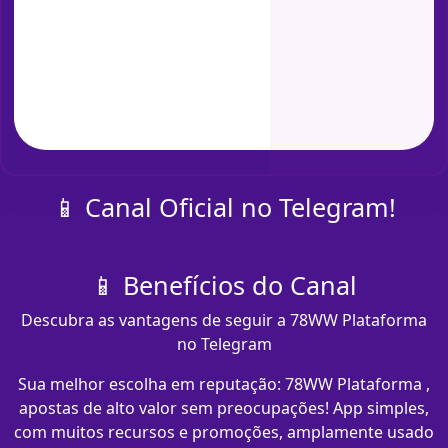
📱 Canal Oficial no Telegram!
📱 Benefícios do Canal
Descubra as vantagens de seguir a 78WW Plataforma
no Telegram
Sua melhor escolha em reputação: 78WW Plataforma ,
apostas de alto valor sem preocupações! App simples,
com muitos recursos e promoções, amplamente usado