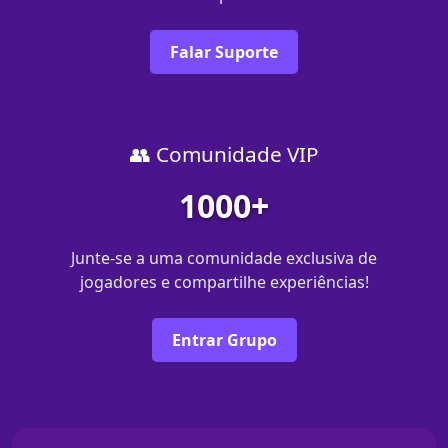
Falar Suporte
👥 Comunidade VIP
1000+
Junte-se a uma comunidade exclusiva de
jogadores e compartilhe experiências!
Entrar Grupo