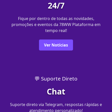
24/7
Fique por dentro de todas as novidades,
promoções e eventos da 78WW Plataforma em
tempo real!
Ver Notícias
💬 Suporte Direto
Chat
Suporte direto via Telegram, respostas rápidas e
atendimento personalizado!