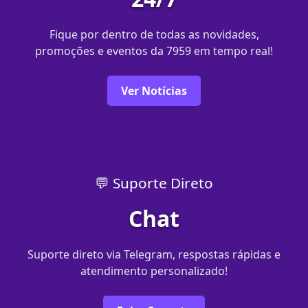
Fique por dentro de todas as novidades,
promoções e eventos da 7959 em tempo real!
Ver Notícias
💬 Suporte Direto
Chat
Suporte direto via Telegram, respostas rápidas e
atendimento personalizado!