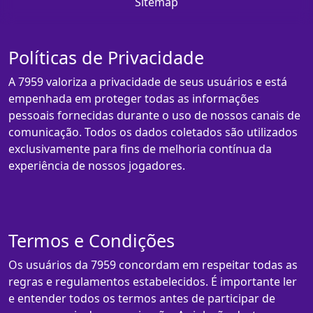
Sitemap
Políticas de Privacidade
A 7959 valoriza a privacidade de seus usuários e está
empenhada em proteger todas as informações
pessoais fornecidas durante o uso de nossos canais de
comunicação. Todos os dados coletados são utilizados
exclusivamente para fins de melhoria contínua da
experiência de nossos jogadores.
Termos e Condições
Os usuários da 7959 concordam em respeitar todas as
regras e regulamentos estabelecidos. É importante ler
e entender todos os termos antes de participar de