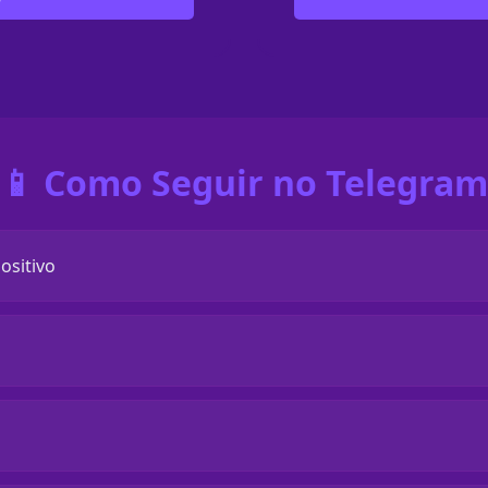
📱 Como Seguir no Telegram
ositivo