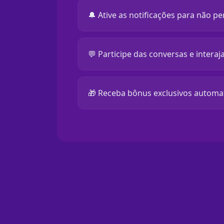
🔔 Ative as notificações para não p
💬 Participe das conversas e interaj
🎁 Receba bônus exclusivos autom