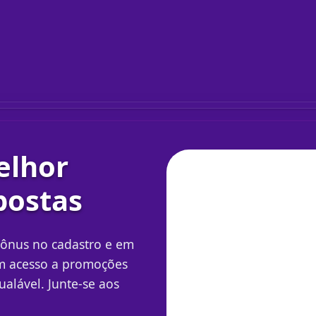
elhor
postas
bônus no cadastro e em
em acesso a promoções
ualável. Junte-se aos