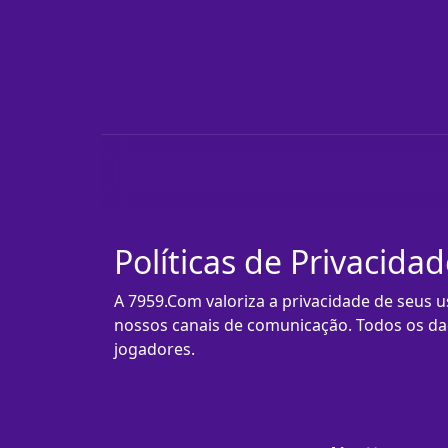
Políticas de Privacida
A 7959.Com valoriza a privacidade de seus 
nossos canais de comunicação. Todos os dad
jogadores.