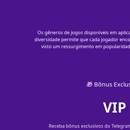
Os gêneros de jogos disponíveis em aplic
diversidade permite que cada jogador encon
visto um ressurgimento em popularidad
🎁 Bônus Exclu
VIP
Receba bônus exclusivos do Telegra