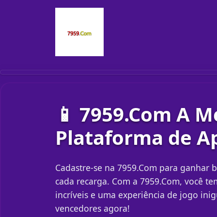
📱 7959.Com A M
Plataforma de A
Cadastre-se na 7959.Com para ganhar 
cada recarga. Com a 7959.Com, você t
incríveis e uma experiência de jogo inig
vencedores agora!