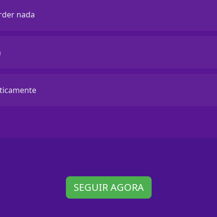
erder nada
a
aticamente
SEGUIR AGORA