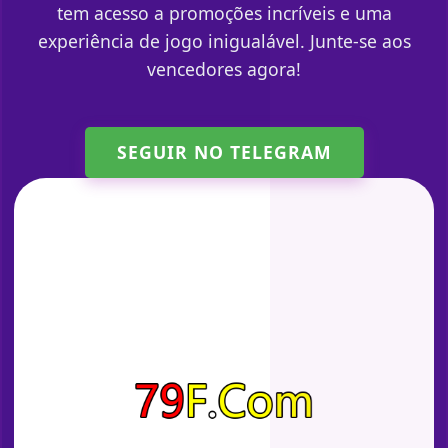
tem acesso a promoções incríveis e uma
experiência de jogo inigualável. Junte-se aos
vencedores agora!
SEGUIR NO TELEGRAM