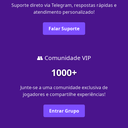
Suporte direto via Telegram, respostas rápidas e
atendimento personalizado!
Falar Suporte
👥 Comunidade VIP
1000+
Junte-se a uma comunidade exclusiva de
jogadores e compartilhe experiências!
Entrar Grupo