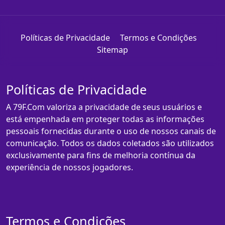
Políticas de Privacidade
Termos e Condições
Sitemap
Políticas de Privacidade
A 79F.Com valoriza a privacidade de seus usuários e
está empenhada em proteger todas as informações
pessoais fornecidas durante o uso de nossos canais de
comunicação. Todos os dados coletados são utilizados
exclusivamente para fins de melhoria contínua da
experiência de nossos jogadores.
Termos e Condições