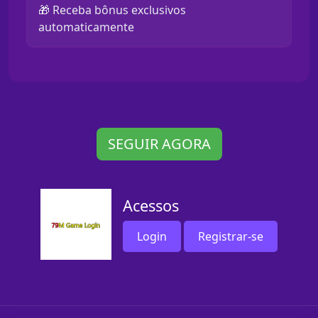
🎁 Receba bônus exclusivos
automaticamente
SEGUIR AGORA
Acessos
Login
Registrar-se