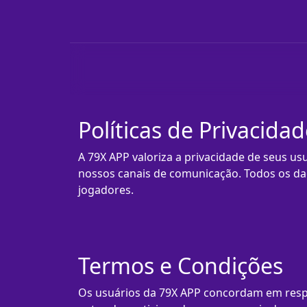
Políticas de Privacida
A 79X APP valoriza a privacidade de seus u
nossos canais de comunicação. Todos os dad
jogadores.
Termos e Condições
Os usuários da 79X APP concordam em respei