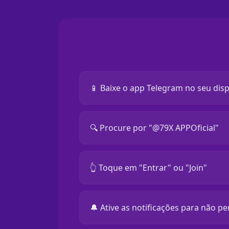
📱 Baixe o app Telegram no seu disp
🔍 Procure por "@79X APPOficial"
👆 Toque em "Entrar" ou "Join"
🔔 Ative as notificações para não p