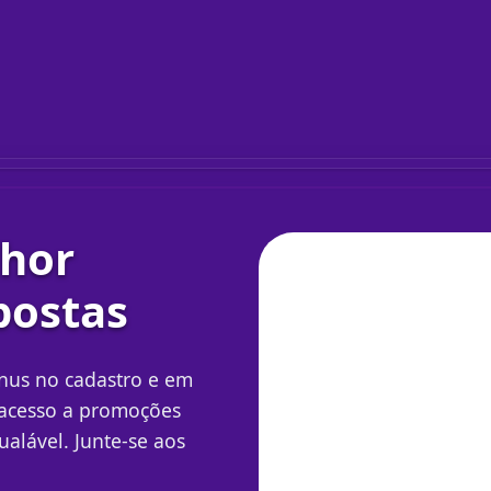
lhor
postas
nus no cadastro e em
 acesso a promoções
ualável. Junte-se aos