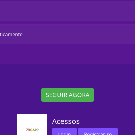
a
aticamente
SEGUIR AGORA
Acessos
Login
Registrar-se