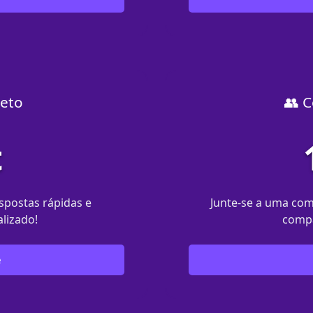
reto
👥 
t
espostas rápidas e
Junte-se a uma com
lizado!
compa
e