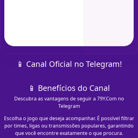
📱 Canal Oficial no Telegram!
📱 Benefícios do Canal
Descubra as vantagens de seguir a 79Y.Com no
Telegram
Escolha o jogo que deseja acompanhar. É possível filtrar
por times, ligas ou transmissões populares, garantindo
que você encontre exatamente o que procura.