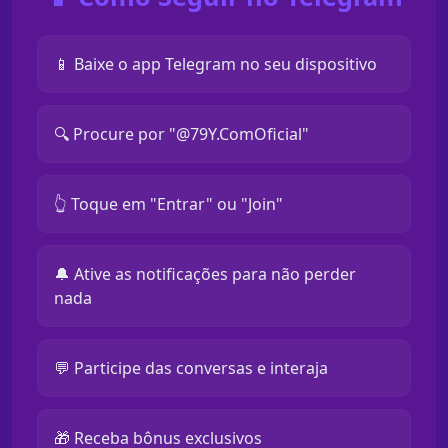
📱 Baixe o app Telegram no seu dispositivo
🔍 Procure por "@79Y.ComOficial"
👆 Toque em "Entrar" ou "Join"
🔔 Ative as notificações para não perder
nada
💬 Participe das conversas e interaja
🎁 Receba bônus exclusivos