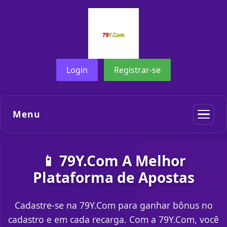
Login
Registrar-se
Menu
📱 79Y.Com A Melhor
Plataforma de Apostas
Cadastre-se na 79Y.Com para ganhar bônus no
cadastro e em cada recarga. Com a 79Y.Com, você