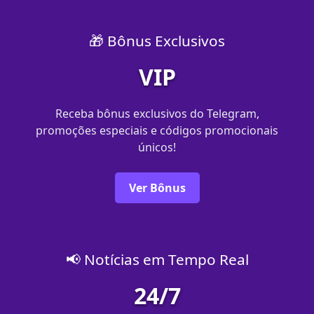
🎁 Bônus Exclusivos
VIP
Receba bônus exclusivos do Telegram,
promoções especiais e códigos promocionais
únicos!
Ver Bônus
📢 Notícias em Tempo Real
24/7