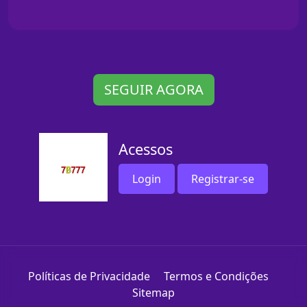
SEGUIR AGORA
Acessos
Login
Registrar-se
Políticas de Privacidade
Termos e Condições
Sitemap