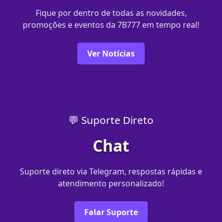
Fique por dentro de todas as novidades,
promoções e eventos da 7B777 em tempo real!
Ver Notícias
💬 Suporte Direto
Chat
Suporte direto via Telegram, respostas rápidas e
atendimento personalizado!
Falar Suporte