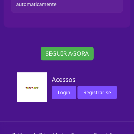
automaticamente
SEGUIR AGORA
Acessos
Login
Registrar-se