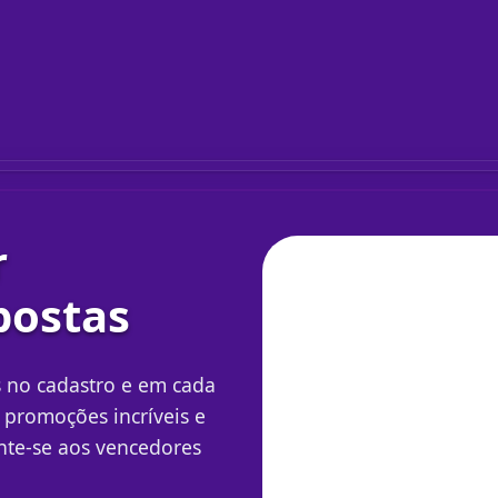
r
postas
 no cadastro e em cada
 promoções incríveis e
unte-se aos vencedores