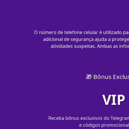
O número de telefone celular é utilizado p
adicional de segurança ajuda a proteg
atividades suspeitas. Ambas as info
🎁 Bônus Exclu
VIP
Receba bônus exclusivos do Telegra
e códigos promocionai