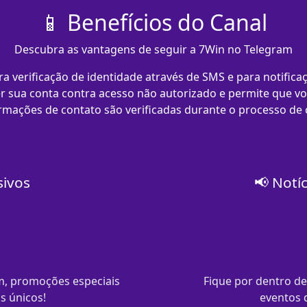
📱 Benefícios do Canal
Descubra as vantagens de seguir a 7Win no Telegram
ara verificação de identidade através de SMS e para notific
er sua conta contra acesso não autorizado e permite que vo
rmações de contato são verificadas durante o processo de 
sivos
📢 Notí
m, promoções especiais
Fique por dentro d
s únicos!
eventos 