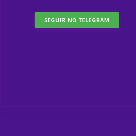
SEGUIR NO TELEGRAM