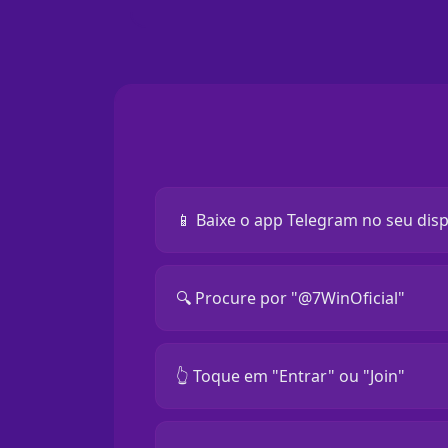
📱 Baixe o app Telegram no seu disp
🔍 Procure por "@7WinOficial"
👆 Toque em "Entrar" ou "Join"