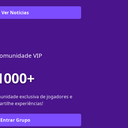
Ver Notícias
Comunidade VIP
1000+
unidade exclusiva de jogadores e
rtilhe experiências!
Entrar Grupo