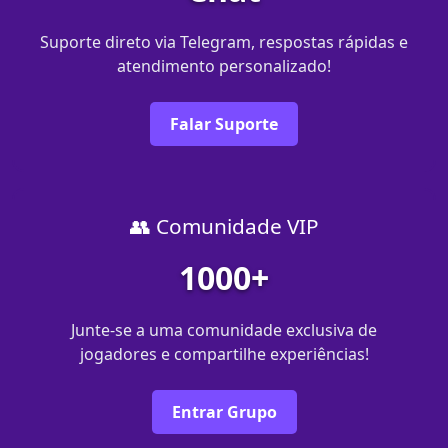
Suporte direto via Telegram, respostas rápidas e
atendimento personalizado!
Falar Suporte
👥 Comunidade VIP
1000+
Junte-se a uma comunidade exclusiva de
jogadores e compartilhe experiências!
Entrar Grupo