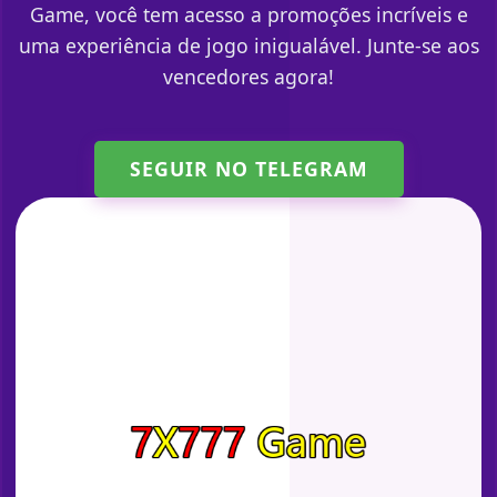
Game, você tem acesso a promoções incríveis e
uma experiência de jogo inigualável. Junte-se aos
vencedores agora!
SEGUIR NO TELEGRAM