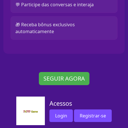
💬 Participe das conversas e interaja
🎁 Receba bônus exclusivos
automaticamente
SEGUIR AGORA
Acessos
Login
Registrar-se