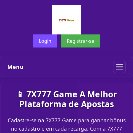
Login
Registrar-se
Menu
📱 7X777 Game A Melhor
Plataforma de Apostas
Cadastre-se na 7X777 Game para ganhar bônus
no cadastro e em cada recarga. Com a 7X777