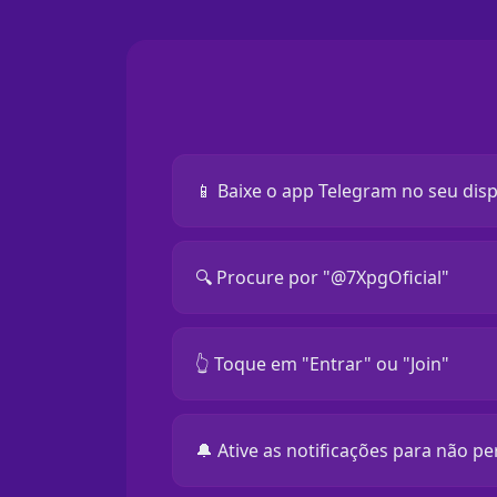
📱 Baixe o app Telegram no seu disp
🔍 Procure por "@7XpgOficial"
👆 Toque em "Entrar" ou "Join"
🔔 Ative as notificações para não p