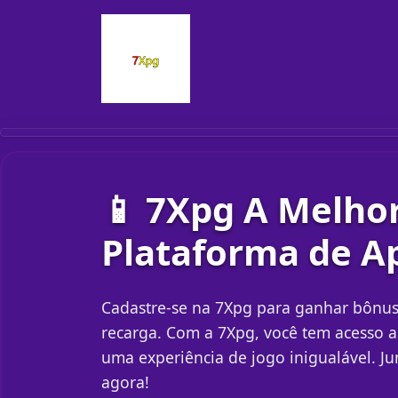
📱 7Xpg A Melho
Plataforma de A
Cadastre-se na 7Xpg para ganhar bônus
recarga. Com a 7Xpg, você tem acesso a
uma experiência de jogo inigualável. J
agora!