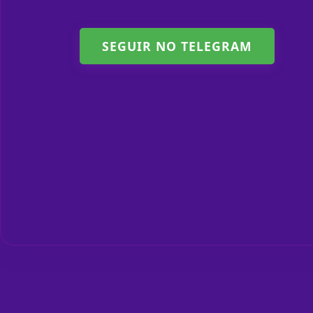
SEGUIR NO TELEGRAM