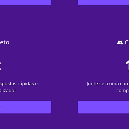
reto
👥 
t
espostas rápidas e
Junte-se a uma com
lizado!
compa
e