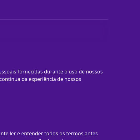
essoais fornecidas durante o uso de nossos
 contínua da experiência de nossos
nte ler e entender todos os termos antes