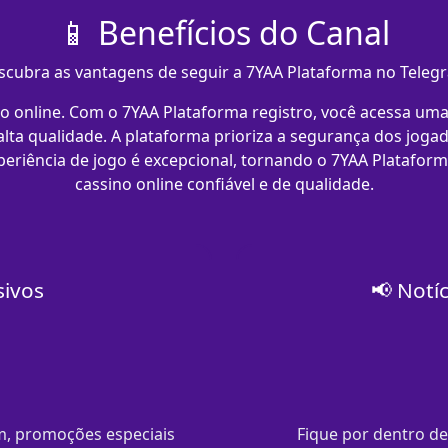
📱 Benefícios do Canal
scubra as vantagens de seguir a 7YAA Plataforma no Teleg
o online. Com o 7YAA Plataforma registro, você acessa um
alta qualidade. A plataforma prioriza a segurança dos joga
xperiência de jogo é excepcional, tornando o 7YAA Plataf
cassino online confiável e de qualidade.
sivos
📢 Notí
m, promoções especiais
Fique por dentro d