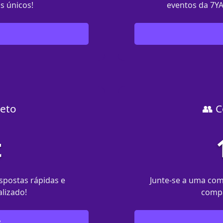
s únicos!
eventos da 7Y
reto
👥 
t
espostas rápidas e
Junte-se a uma com
lizado!
compa
e