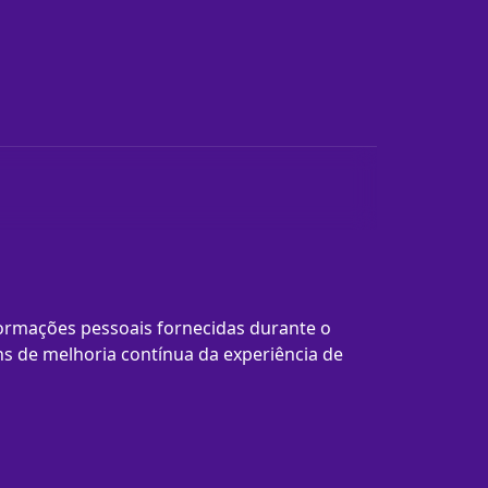
formações pessoais fornecidas durante o
ns de melhoria contínua da experiência de