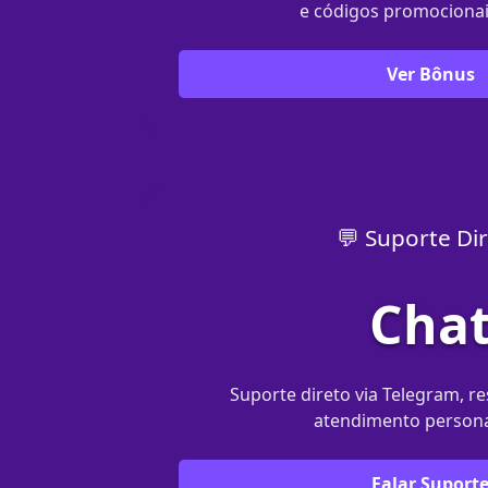
e códigos promocionai
Ver Bônus
💬 Suporte Di
Cha
Suporte direto via Telegram, r
atendimento persona
Falar Suport