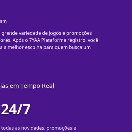
ram
a grande variedade de jogos e promoções
dores. Após o 7YAA Plataforma registro, você
orma a melhor escolha para quem busca um
cias em Tempo Real
24/7
e todas as novidades, promoções e