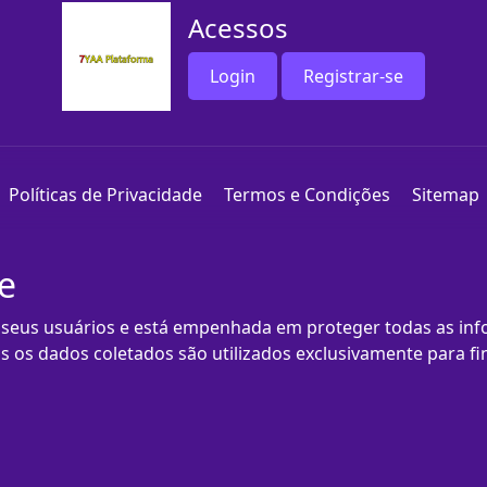
Acessos
Login
Registrar-se
Políticas de Privacidade
Termos e Condições
Sitemap
de
e seus usuários e está empenhada em proteger todas as in
 os dados coletados são utilizados exclusivamente para fi