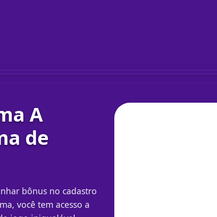
rma A
ma de
anhar bônus no cadastro
rma, você tem acesso a