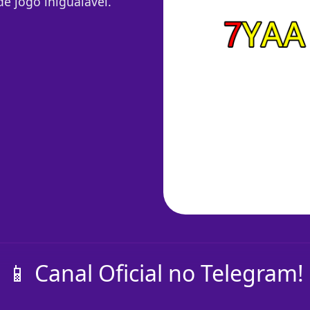
e jogo inigualável.
📱 Canal Oficial no Telegram!