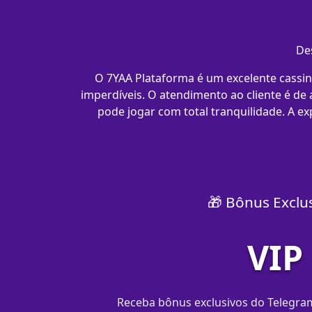
De
O 7YAA Plataforma é um excelente cassin
imperdíveis. O atendimento ao cliente é de 
pode jogar com total tranquilidade. A e
🎁 Bônus Exclu
VIP
Receba bônus exclusivos do Telegra