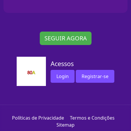
SEGUIR AGORA
Acessos
Login
Registrar-se
Políticas de Privacidade
Termos e Condições
Sitemap