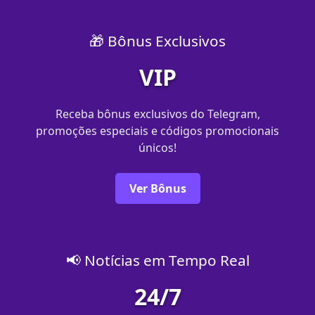
🎁 Bônus Exclusivos
VIP
Receba bônus exclusivos do Telegram,
promoções especiais e códigos promocionais
únicos!
Ver Bônus
📢 Notícias em Tempo Real
24/7