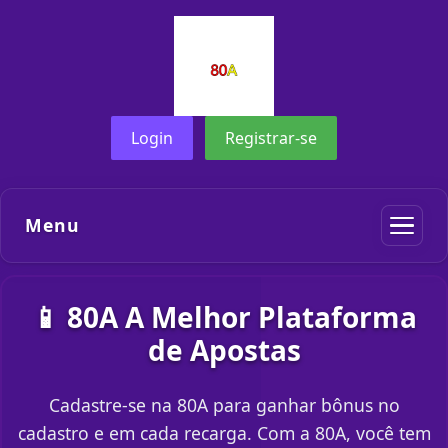
Login
Registrar-se
Menu
📱 80A A Melhor Plataforma
de Apostas
Cadastre-se na 80A para ganhar bônus no
cadastro e em cada recarga. Com a 80A, você tem