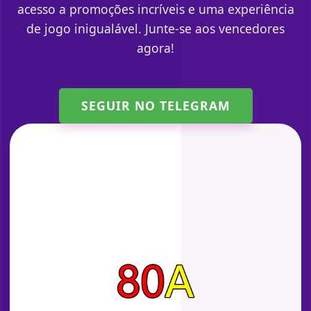
acesso a promoções incríveis e uma experiência
de jogo inigualável. Junte-se aos vencedores
agora!
SEGUIR NO TELEGRAM