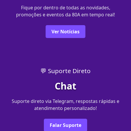
Fique por dentro de todas as novidades,
promoções e eventos da 80A em tempo real!
Ver Notícias
💬 Suporte Direto
Chat
Suporte direto via Telegram, respostas rápidas e
atendimento personalizado!
Falar Suporte