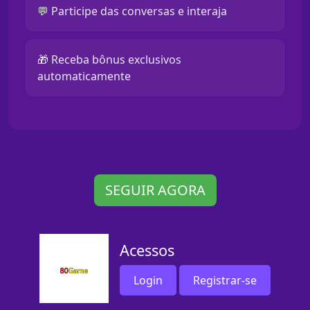
💬 Participe das conversas e interaja
🎁 Receba bônus exclusivos
automaticamente
SEGUIR AGORA
Acessos
Login
Registrar-se