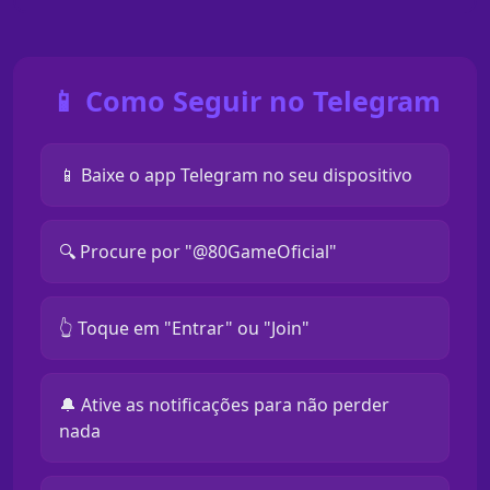
📱 Como Seguir no Telegram
📱 Baixe o app Telegram no seu dispositivo
🔍 Procure por "@80GameOficial"
👆 Toque em "Entrar" ou "Join"
🔔 Ative as notificações para não perder
nada