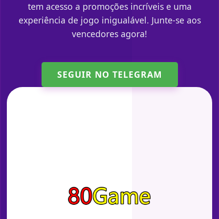
tem acesso a promoções incríveis e uma
experiência de jogo inigualável. Junte-se aos
vencedores agora!
SEGUIR NO TELEGRAM