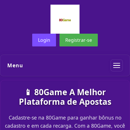
Login
Registrar-se
Menu
📱 80Game A Melhor
Plataforma de Apostas
Cadastre-se na 80Game para ganhar bônus no
cadastro e em cada recarga. Com a 80Game, você