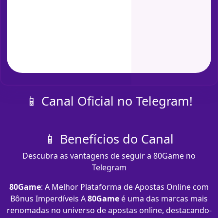
📱 Canal Oficial no Telegram!
📱 Benefícios do Canal
Descubra as vantagens de seguir a 80Game no
Telegram
80Game
: A Melhor Plataforma de Apostas Online com
Bônus Imperdíveis A
80Game
é uma das marcas mais
renomadas no universo de apostas online, destacando-