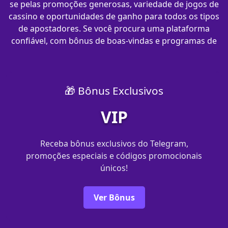
se pelas promoções generosas, variedade de jogos de
cassino e oportunidades de ganho para todos os tipos
de apostadores. Se você procura uma plataforma
confiável, com bônus de boas-vindas e programas de
🎁 Bônus Exclusivos
VIP
Receba bônus exclusivos do Telegram,
promoções especiais e códigos promocionais
únicos!
Ver Bônus