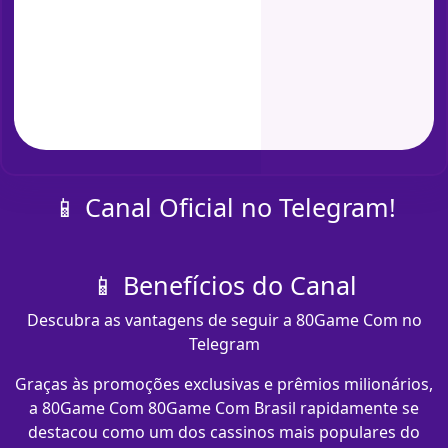
📱 Canal Oficial no Telegram!
📱 Benefícios do Canal
Descubra as vantagens de seguir a 80Game Com no
Telegram
Graças às promoções exclusivas e prêmios milionários,
a 80Game Com 80Game Com Brasil rapidamente se
destacou como um dos cassinos mais populares do