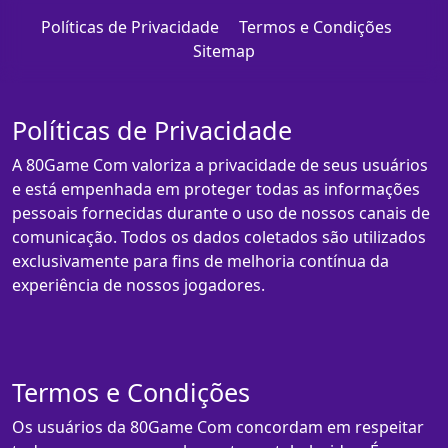
Políticas de Privacidade
Termos e Condições
Sitemap
Políticas de Privacidade
A 80Game Com valoriza a privacidade de seus usuários
e está empenhada em proteger todas as informações
pessoais fornecidas durante o uso de nossos canais de
comunicação. Todos os dados coletados são utilizados
exclusivamente para fins de melhoria contínua da
experiência de nossos jogadores.
Termos e Condições
Os usuários da 80Game Com concordam em respeitar