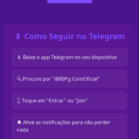
📱 Como Seguir no Telegram
📱 Baixe o app Telegram no seu dispositivo
🔍 Procure por "@80Pg ComOficial"
👆 Toque em "Entrar" ou "Join"
🔔 Ative as notificações para não perder
nada