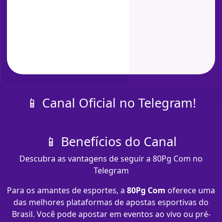
📱 Canal Oficial no Telegram!
📱 Benefícios do Canal
Descubra as vantagens de seguir a 80Pg Com no
Telegram
Para os amantes de esportes, a
80Pg Com
oferece uma
das melhores plataformas de apostas esportivas do
Brasil. Você pode apostar em eventos ao vivo ou pré-