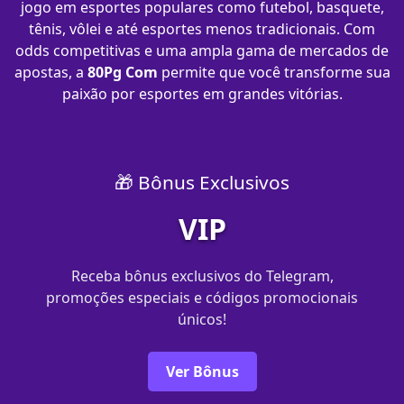
jogo em esportes populares como futebol, basquete,
tênis, vôlei e até esportes menos tradicionais. Com
odds competitivas e uma ampla gama de mercados de
apostas, a
80Pg Com
permite que você transforme sua
paixão por esportes em grandes vitórias.
🎁 Bônus Exclusivos
VIP
Receba bônus exclusivos do Telegram,
promoções especiais e códigos promocionais
únicos!
Ver Bônus