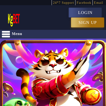
24*7 Support
Facebook
Email
LOGIN
SIGN UP
Menu