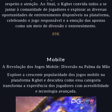
respeito e atenção. Ao final, o Kgbet convida todos a se
juntar à comunidade de jogadores e explorar as diversas
oportunidades de entretenimento disponíveis na plataforma,
celebrando o jogo responsável e a emoção das apostas
como um meio de diversão e entretenimento.
89K
Mobile
A Revolução dos Jogos Mobile: Diversão na Palma da Mão
Explore a crescente popularidade dos jogos mobile na
plataforma Kgbet e descubra como essa categoria
transforma a experiência dos jogadores com acessibilidade
e tecnologia avançada.