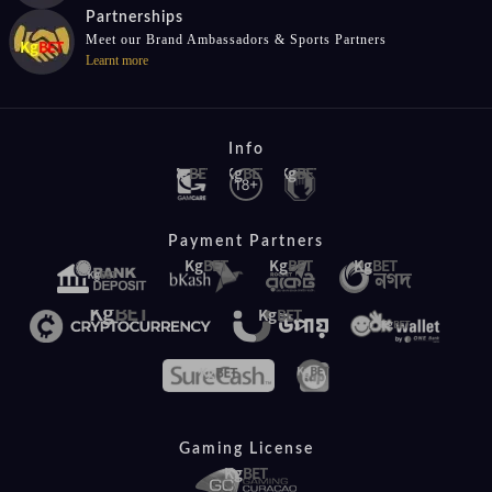
Partnerships
Meet our Brand Ambassadors & Sports Partners
Learnt more
Info
Payment Partners
Gaming License