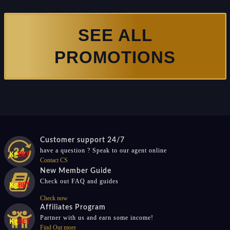
SEE ALL
PROMOTIONS
Customer support 24/7
have a question ? Speak to our agent online
Contact CS
New Member Guide
Check out FAQ and guides
Check now
Affiliates Program
Partner with us and earn some income!
Find Out more